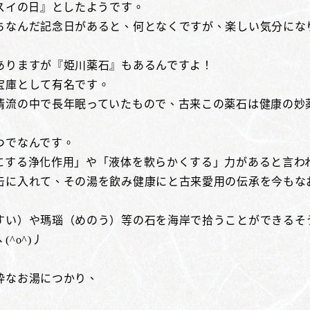
スイの日』としたようです。
ちなんだ記念日があると、何となくですが、楽しい気分にな
ありますが『姫川薬石』もあるんですよ！
宝庫として有名です。
清流の中で長年眠っていたもので、古来この薬石は健康の妙
つでなんです。
にする浄化作用」や「液体を軟らかくする」力があると言わ
缶に入れて、その湯を飲み健康にと古来愛用の伝承を今もな
すい）や瑪瑙（めのう）等の石を海岸で拾うことができるそ
^o^)丿
粋なお湯につかり、