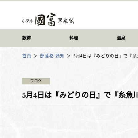
款待
料理
溫泉
首頁
部落格·通知
5月4日は『みどりの日』で『
ブログ
5月4日は『みどりの日』で『糸魚