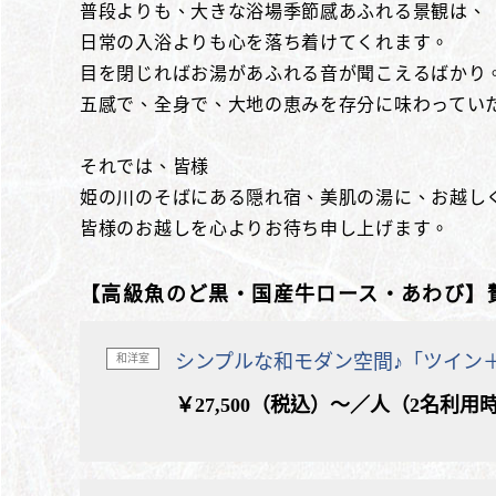
普段よりも、大きな浴場季節感あふれる景観は、
日常の入浴よりも心を落ち着けてくれます。
目を閉じればお湯があふれる音が聞こえるばかり
五感で、全身で、大地の恵みを存分に味わってい
それでは、皆様
姫の川のそばにある隠れ宿、美肌の湯に、お越し
皆様のお越しを心よりお待ち申し上げます。
【高級魚のど黒・国産牛ロース・あわび】
シンプルな和モダン空間♪「ツイン
和洋室
￥27,500（税込）～／人（2名利用