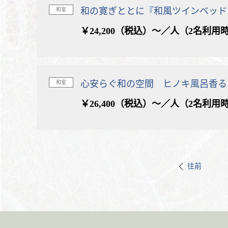
和の寛ぎととに『和風ツインベッド
和室
￥24,200（税込）～／人（2名利用
心安らぐ和の空間 ヒノキ風呂香る
和室
￥26,400（税込）～／人（2名利用
往前