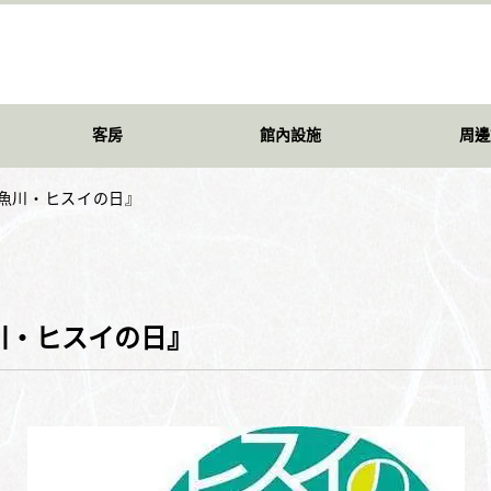
客房
館內設施
周邊
糸魚川・ヒスイの日』
川・ヒスイの日』