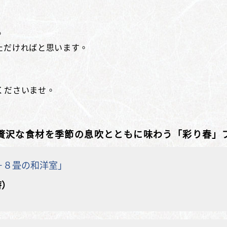
。
ただければと思います。
くださいませ。
贅沢な食材を季節の息吹とともに味わう「彩り春」
＋８畳の和洋室」
時）