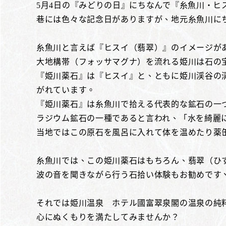
5月4日の『みどりの日』にちなんで『糸魚川・ヒ
巷には色々な記念日がありますが、地元糸魚川に
糸魚川と言えば『ヒスイ（翡翠）』のイメージが
大地構帯（フォッサマグナ）を流れる姫川は石の
『姫川薬石』は『ヒスイ』と、ともに姫川渓谷の
がれています。
『姫川薬石』は糸魚川で拾える代表的な鉱石の一
ラジウム鉱石の一種であると言われ、「水を綺麗
当地ではこの原石を風呂に入れて体を温めたり薬
糸魚川では、この姫川薬石はもちろん、翡翠（ひ
波の音を聞きながら行う石拾い体験もお勧めですヽ(
それでは姫川温泉 ホテル國富翠泉閣の温泉の純
心にぬくもりを満たしてみませんか？