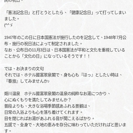
民の祝日。
「憲法記念日」と打とうとしたら、「健康記念日」って打ってしまい
ました。
(^^ゞ
1947年のこの日に日本国憲法が施行したのを記念して、1948年7月公
布・施行の祝日法によって制定されました。
なお、公布日の11月3日は、日本国憲法が平和と文化を重視している
ことから「文化の日」になっているそうです！！
では、お決まりの文句
それでは、ホテル國富翠泉閣で、身も心も『ほっ』としたい時は、
『春旅』してみませんか♪
姫川温泉 ホテル國富翠泉閣の温泉の純粋なお湯につかり、
心にぬくもりを満たしてみませんか？
普段よりも、大きな浴場季節感あふれる景観は、
日常の入浴よりも心を落ち着けてくれます。
目を閉じればお湯があふれる音が聞こえるばかり。
五感で、全身で、大地の恵みを存分に味わっていただければと思いま
す。