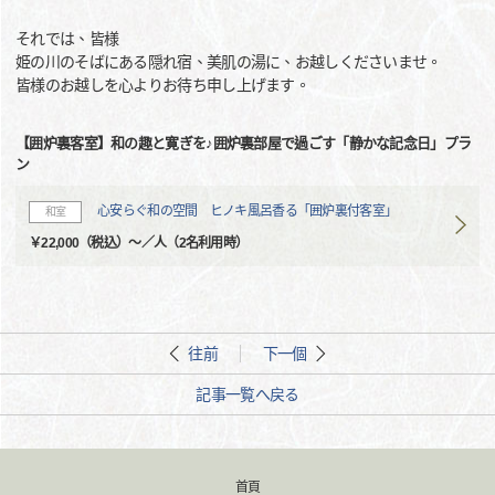
それでは、皆様
姫の川のそばにある隠れ宿、美肌の湯に、お越しくださいませ。
皆様のお越しを心よりお待ち申し上げます。
【囲炉裏客室】和の趣と寛ぎを♪囲炉裏部屋で過ごす「静かな記念日」プラ
ン
心安らぐ和の空間 ヒノキ風呂香る「囲炉裏付客室」
和室
￥22,000（税込）～／人（2名利用時）
往前
下一個
記事一覧へ戻る
首頁