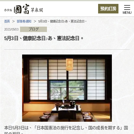
預約訂房
MENU
首頁
部落格·通知
5月3日、健康記念日♪あ、憲法記念日。
ブログ
2021/05/03
5月3日、健康記念日♪あ、憲法記念日。
本日5月3日は、「日本国憲法の施行を記念し、国の成長を期する」国