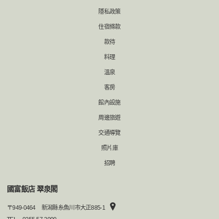
隱私政策
住宿條款
款待
料理
溫泉
客房
館內設施
周邊旅遊
交通導覽
照片庫
招聘
國富飯店 翠泉閣
〒
949-0464
新潟縣糸魚川市大正885-1