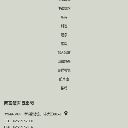
住宿條款
款待
料理
溫泉
客房
館內設施
周邊旅遊
交通導覽
照片庫
招聘
國富飯店 翠泉閣
〒
949-0464
新潟縣糸魚川市大正885-1
TEL
0255-57-2000
FAX
0255-57-2114