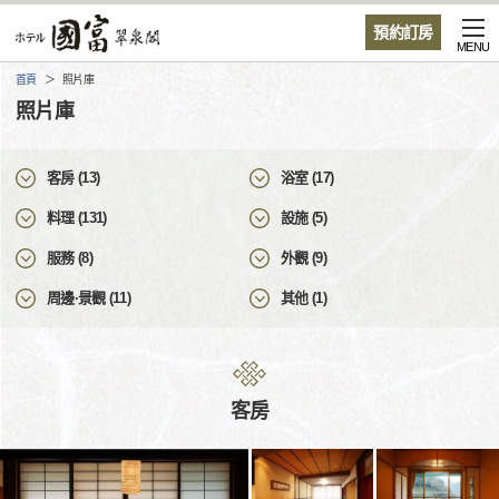
預約訂房
MENU
首頁
照片庫
照片庫
客房 (13)
浴室 (17)
料理 (131)
設施 (5)
服務 (8)
外觀 (9)
周邊·景觀 (11)
其他 (1)
客房