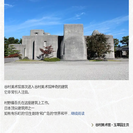
谷村美术馆首次进入谷村美术馆神奇的建筑
它非常引人注目。
村野藤吾氏在这座建筑上工作。
日本顶尖建筑师之一
如有有乐町的“日生剧场”和广岛的“世界和平
…
继续阅读
谷村美术馆・玉翠园主页