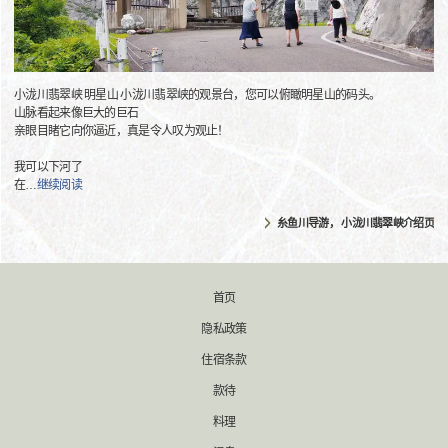
小泷川翡翠峡 明星山 小泷川翡翠峡的观景台，您可以俯瞰明星山的码头。
山脉看起来像巨大的巨石
亲眼目睹它向你逼近，真是令人叹为观止！
我可以下河了
在
…
继续阅读
糸鱼川导游， 小泷川翡翠峡介绍页
首页
隐私政策
住宿条款
款待
料理