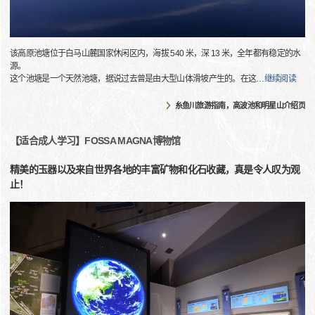
该高原池塘位于白马山麓国家休闲区内，海拔 540 米，深 13 米，全年都有稳定的水
源。
这个池塘是一个天然池塘，据说过去曾是由大型山体滑坡产生的。在这
…
继续阅读
糸鱼川旅游指南，高波池和明星山介绍页
【适合成人学习】FOSSA MAGNA博物馆
精美的玉器以及来自世界各地的丰富矿物和化石收藏，真是令人叹为观
止！