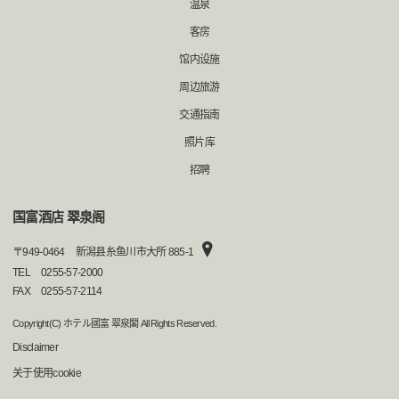
温泉
客房
馆内设施
周边旅游
交通指南
照片库
招聘
国富酒店 翠泉阁
〒
949-0464
新潟县糸鱼川市大所 885-1
TEL
0255-57-2000
FAX
0255-57-2114
Copyright(C) ホテル國富 翠泉閣 All Rights Reserved.
Disclaimer
关于使用cookie