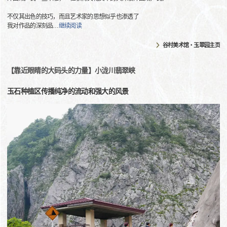
不仅其出色的技巧，而且艺术家的思想似乎也渗透了
我对作品的深刻品
…
继续阅读
谷村美术馆・玉翠园主页
【靠近眼睛的大码头的力量】小泷川翡翠峡
玉石种植区传播纯净的流动和强大的风景