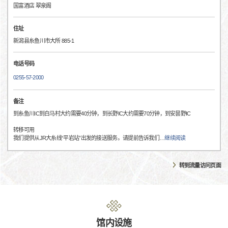
国富酒店 翠泉阁
住址
新潟县糸鱼川市大所 885-1
电话号码
0255-57-2000
备注
到糸鱼川IC到白马村大约需要40分钟，到长野IC大约需要70分钟，到安昙野IC
转移可用
我们提供从JR大糸线“平岩站”出发的接送服务。请提前告诉我们
…
继续阅读
转到流量访问页面
馆内设施