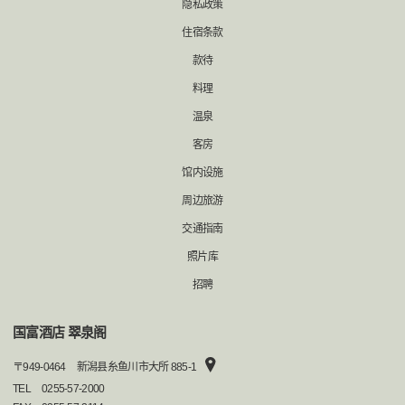
隐私政策
住宿条款
款待
料理
温泉
客房
馆内设施
周边旅游
交通指南
照片库
招聘
国富酒店 翠泉阁
〒
949-0464
新潟县糸鱼川市大所 885-1
TEL
0255-57-2000