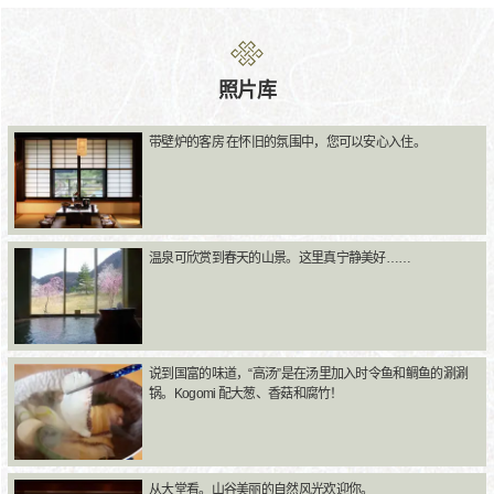
照片库
带壁炉的客房 在怀旧的氛围中，您可以安心入住。
温泉可欣赏到春天的山景。这里真宁静美好……
说到国富的味道，“高汤”是在汤里加入时令鱼和鲷鱼的涮涮
锅。Kogomi 配大葱、香菇和腐竹！
从大堂看。山谷美丽的自然风光欢迎你。