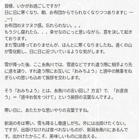
皆様、いかがお過ごしですか？
日に日に寒くなり、朝、お布団からでられなくなりつつあります(；一
_一)
お布団のヌクヌク感。忘れられない。。。
もう少し寝れたら、、、幸せなのにっと思いながら、意を決して起き
ております。
まだ雪は降っておりませんが、ほんとに寒くなりましたね。遠くの山
が雪化粧し、日に日に近づいているような気がします。
雪が降った後、ここ糸魚川では、雪道などですれ違う際に相手より先
に道を譲り、すれ違う際にお互いに『おみちよう』と道中の無事をね
ぎらいの思いも込めて挨拶を交わします。
そう『おみちよう』とは、糸魚川の言い回し？方言？で、「お道良
う」＝「道中お気をつけて」という挨拶の言葉なんですよ。
寒い日に、あたたかな思いやりの言葉ですね。
新潟の冬は寒い、雪も降るし敬遠しがち。外には出掛けたくない。
ですが、出掛けなければ食べれないものが、新潟糸魚川にあるんで
す。出かけたからこそ、美味しいものに出会える。