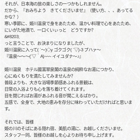
それが、日本海の旅の楽しさの一つかもしれません。
だから、『おみちよう きてくださいませ』（使い方、、、あってる
かな？）
寒い季節に、姫川温泉で身をあたため、温かい料理で心をあたため、
にいがた地酒で、一口くいぃっと どうですか？
&#8203;
っと言うことで、お決まりになりましたが、
姫川温泉に入って( ´～)◇y ゴクゴク( ´▽)-3 プハァ～
『温泉～～～(´▽｀A)~~~ イイユダナ～♪』
姫川温泉 ホテル國富翠泉閣の温泉の純粋なお湯につかり、
心にぬくもりを満たしてみませんか？
普段よりも、大きな浴場季節感あふれる景観は、
日常の入浴よりも心を落ち着けてくれます。
目を閉じればお湯があふれる音が聞こえるばかり。
五感で、全身で、大地の恵みを存分に味わっていただければと思いま
す。
それでは、皆様
姫の川のそばにある隠れ宿、美肌の湯に、お越しくださいませ。
スタッフ一同、皆様のお越しを心よりお待ち申し上げます。