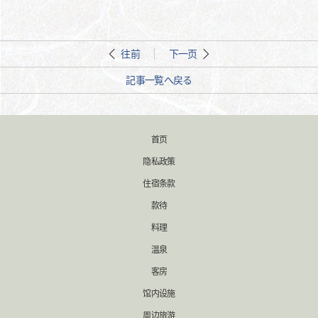
往前
下一页
記事一覧へ戻る
首页
隐私政策
住宿条款
款待
料理
温泉
客房
馆内设施
周边旅游