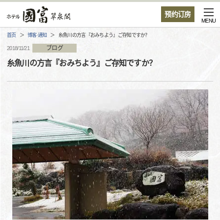
预约订房
MENU
首页
博客·通知
糸魚川の方言『おみちよう』ご存知ですか？
ブログ
2018/11/21
糸魚川の方言『おみちよう』ご存知ですか？