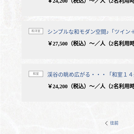
￥24,200（税込）～／人（2名利用
シンプルな和モダン空間♪「ツイン
和洋室
￥27,500（税込）～／人（2名利用
渓谷の眺め広がる・・・「和室１４
和室
￥24,200（税込）～／人（2名利用
往前