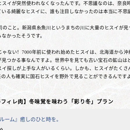
スイが突然使われなくなったんです。不思議なのは、奈良時
ている綺麗なヒスイに、誰も注目しなかったのは本当に不思
年前のこと。新潟県糸魚川というまちの川に大量のヒスイが見
らなかったそうです。
ゃない！7000年前に使われ始めたヒスイは、北海道から
が見つかる事なんですよ。世界中を見ても古い宝石の鉱山は
スイ探しが上手な人がいるくらい。しかも、ヒスイがたくさ
来の人も確実に国石ヒスイを野外で見ることができるんです
牛フィレ肉】冬味覚を味わう「彩り冬」プラン
ルーム』癒しのひと時を。