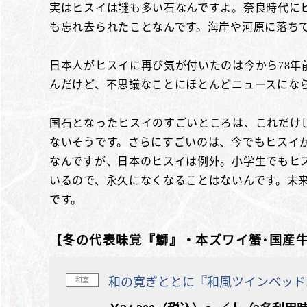
実はヒスイは謎も多い石なんですよ。奈良時代にヒ
も忘れ去られたことなんです。海岸や河原に落ち
日本人がヒスイに再び気が付いたのは今から78
んだけど、不思議なことにほとんどニュースにな
国石となったヒスイのすごいところは、これだけじ
ないそうです。さらにすごいのは、今でもヒスイ
なんですが、日本のヒスイは例外。小学生でもヒ
いるので、永久になくなることはないんです。未
です。
【冬の代表味覚『鰤』・本ズワイ蟹･国産
和の寛ぎととに『和風ツインベッド
和室