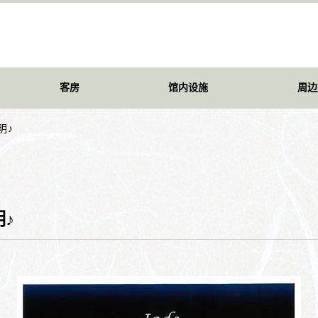
客房
馆内设施
周边
明♪
♪