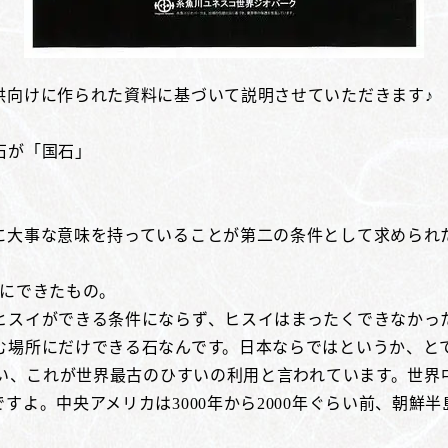
供向けに作られた資料に基づいて説明させていただきます♪
石が「国石」
に大事な意味を持っていることが第二の条件として求められ
前にできたもの。
ヒスイができる条件にならず、ヒスイはまったくできなかっ
む場所にだけできる石なんです。日本ならではというか、と
使い、これが世界最古のひすいの利用と言われています。世
よ。中央アメリカは3000年から2000年ぐらい前、朝鮮半島