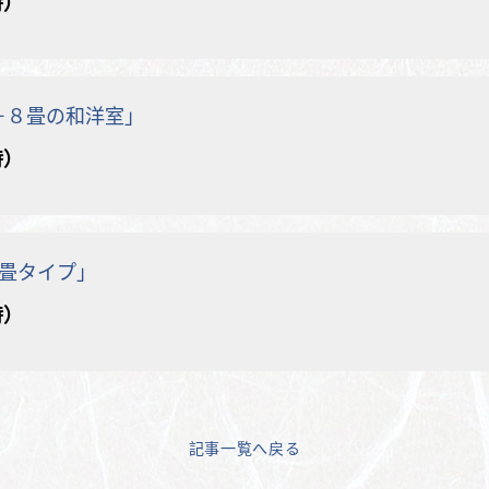
時）
＋８畳の和洋室」
時）
畳タイプ」
時）
記事一覧へ戻る