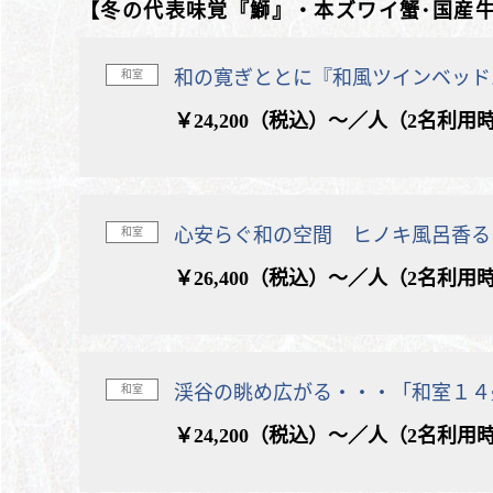
【冬の代表味覚『鰤』・本ズワイ蟹･国産
和の寛ぎととに『和風ツインベッド
和室
￥24,200（税込）～／人（2名利用
心安らぐ和の空間 ヒノキ風呂香る
和室
￥26,400（税込）～／人（2名利用
渓谷の眺め広がる・・・「和室１４
和室
￥24,200（税込）～／人（2名利用