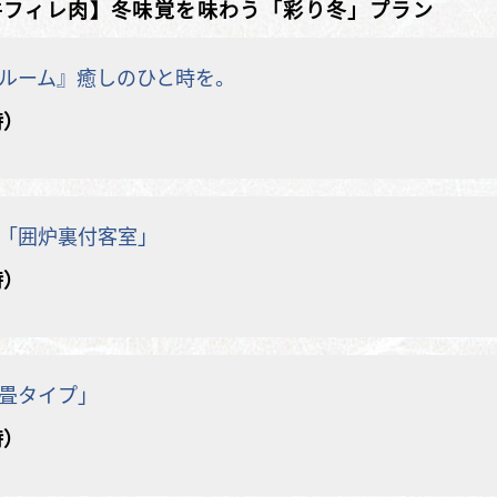
牛フィレ肉】冬味覚を味わう「彩り冬」プラン
ルーム』癒しのひと時を。
時）
「囲炉裏付客室」
時）
畳タイプ」
時）