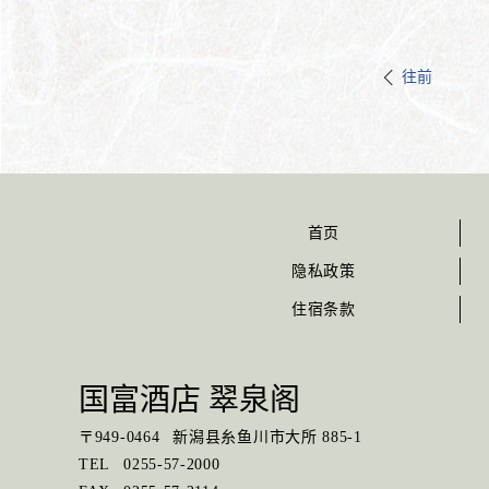
往前
首页
隐私政策
住宿条款
国富酒店 翠泉阁
〒
949-0464
新潟县糸鱼川市大所 885-1
TEL
0255-57-2000