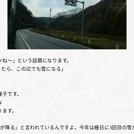
かね～」という話題になります。
ったら、この辺でも雪になる」
。
様子です。
な
ります。
雪が降る」と言われているんですよ。今年は幾日に3回目の雪