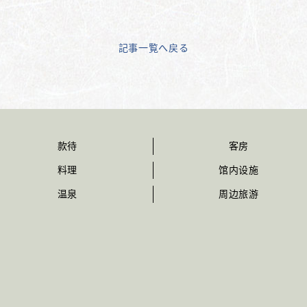
記事一覧へ戻る
款待
客房
料理
馆内设施
温泉
周边旅游