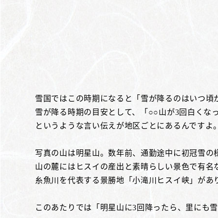
雪国ではこの時期になると「雪が降るのはいつ頃
雪が降る時期の目安として、「○○山が3回白くな
というような言い伝えが地区ごとにあるんですよ
写真の山は明星山。数年前、通勤途中に初冠雪の
山の麓にはヒスイの産出と素晴らしい景色で有名
糸魚川を代表する景勝地「小滝川ヒスイ峡」があ
このあたりでは「明星山に3回降ったら、里にも