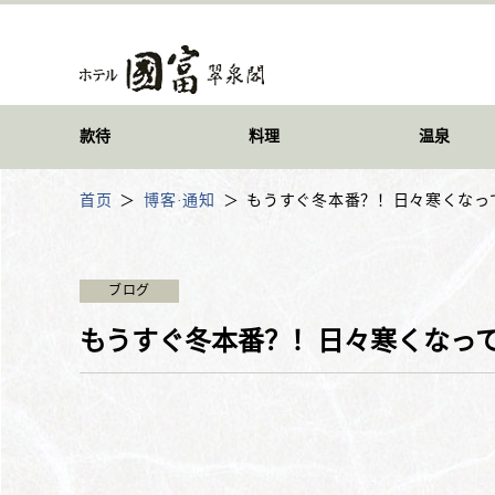
款待
料理
温泉
首页
博客·通知
もうすぐ冬本番？！日々寒くなっ
ブログ
もうすぐ冬本番？！日々寒くなっ