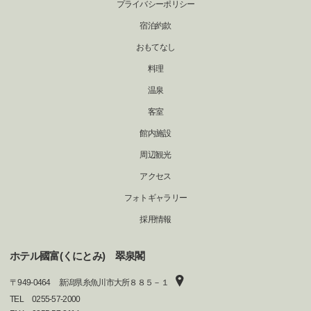
プライバシーポリシー
宿泊約款
おもてなし
料理
温泉
客室
館内施設
周辺観光
アクセス
フォトギャラリー
採用情報
ホテル國富(くにとみ) 翠泉閣
〒
949-0464
新潟県糸魚川市大所８８５－１
TEL
0255-57-2000