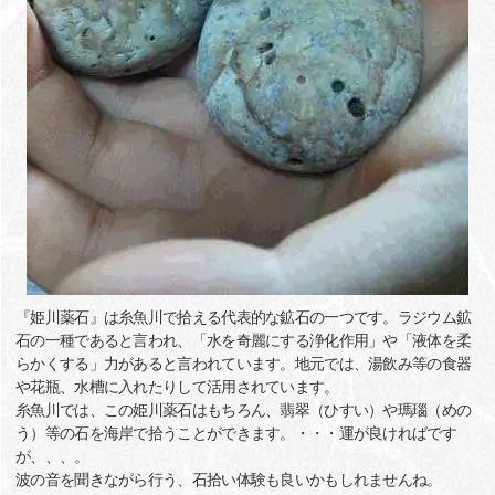
『姫川薬石』は糸魚川で拾える代表的な鉱石の一つです。ラジウム鉱
石の一種であると言われ、「水を奇麗にする浄化作用」や「液体を柔
らかくする」力があると言われています。地元では、湯飲み等の食器
や花瓶、水槽に入れたりして活用されています。
糸魚川では、この姫川薬石はもちろん、翡翠（ひすい）や瑪瑙（めの
う）等の石を海岸で拾うことができます。・・・運が良ければです
が、、、。
波の音を聞きながら行う、石拾い体験も良いかもしれませんね。