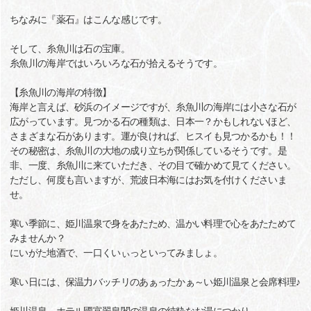
ちなみに『薬石』はこんな感じです。
そして、糸魚川は石の宝庫。
糸魚川の海岸ではいろいろな石が拾えるそうです。
【糸魚川の海岸の特徴】
海岸と言えば、砂浜のイメージですが、糸魚川の海岸には小さな石が
広がっています。見つかる石の種類は、日本一？かもしれないほど、
さまざまな石があります。運が良ければ、ヒスイも見つかるかも！！
その秘密は、糸魚川の大地の成り立ちが関係しているそうです。是
非、一度、糸魚川に来ていただき、その目で確かめて見てください。
ただし、何度も言いますが、荒波日本海にはお気を付けくださいま
せ。
寒い季節に、姫川温泉で身をあたため、温かい料理で心をあたためて
みませんか？
にいがた地酒で、一口くいぃっといってみましょ。
寒い日には、保温力バッチリのあぁったかぁ～い姫川温泉と会席料理♪