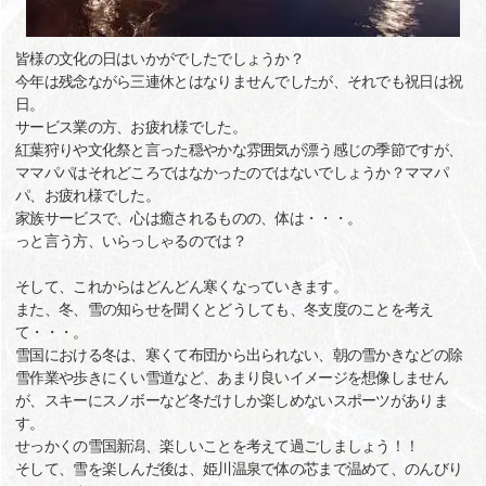
皆様の文化の日はいかがでしたでしょうか？
今年は残念ながら三連休とはなりませんでしたが、それでも祝日は祝
日。
サービス業の方、お疲れ様でした。
紅葉狩りや文化祭と言った穏やかな雰囲気が漂う感じの季節ですが、
ママパパはそれどころではなかったのではないでしょうか？ママパ
パ、お疲れ様でした。
家族サービスで、心は癒されるものの、体は・・・。
っと言う方、いらっしゃるのでは？
そして、これからはどんどん寒くなっていきます。
また、冬、雪の知らせを聞くとどうしても、冬支度のことを考え
て・・・。
雪国における冬は、寒くて布団から出られない、朝の雪かきなどの除
雪作業や歩きにくい雪道など、あまり良いイメージを想像しません
が、スキーにスノボーなど冬だけしか楽しめないスポーツがありま
す。
せっかくの雪国新潟、楽しいことを考えて過ごしましょう！！
そして、雪を楽しんだ後は、姫川温泉で体の芯まで温めて、のんびり