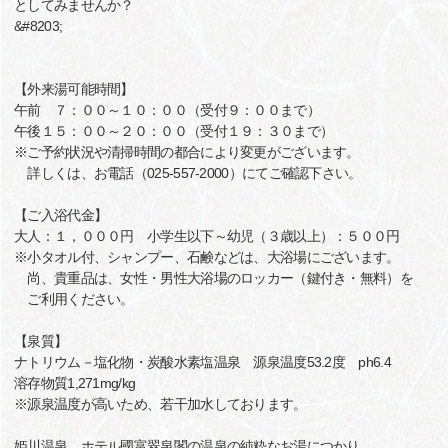
としてみませんか？
&#8203;
【外来湯可能時間】
午前 ７：００～１０：００（受付９：００まで）
午後１５：００～２０：００（受付１９：３０まで）
※ご予約状況や清掃時間の都合により変更がございます。
詳しくは、お電話（025-557-2000）にてご確認下さい。
【ご入浴代金】
大人：１，０００円 小学生以下～幼児（３歳以上）：５００円
※小タオル付、シャンプー、石鹸などは、大浴場にございます。
尚、貴重品は、女性・男性大浴場のロッカー（鍵付き・無料）を
ご利用ください。
【泉質】
ナトリウム－塩化物・炭酸水素塩温泉 源泉温度53.2度 ph6.4
溶存物質1,271mg/kg
※源泉温度が高いため、若干加水しております。
姫川温泉 ホテル國富翠泉閣の温泉の純粋なお湯につかり、