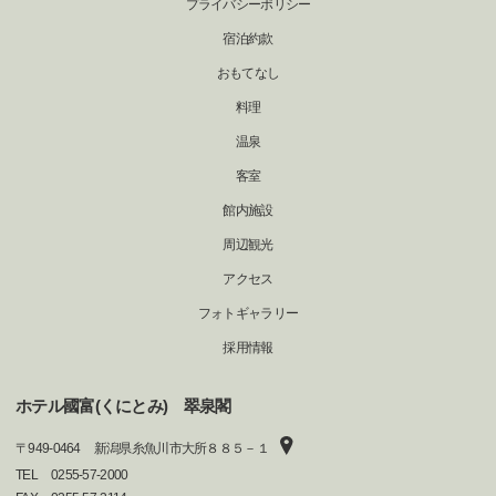
プライバシーポリシー
宿泊約款
おもてなし
料理
温泉
客室
館内施設
周辺観光
アクセス
フォトギャラリー
採用情報
ホテル國富(くにとみ) 翠泉閣
〒
949-0464
新潟県糸魚川市大所８８５－１
TEL
0255-57-2000