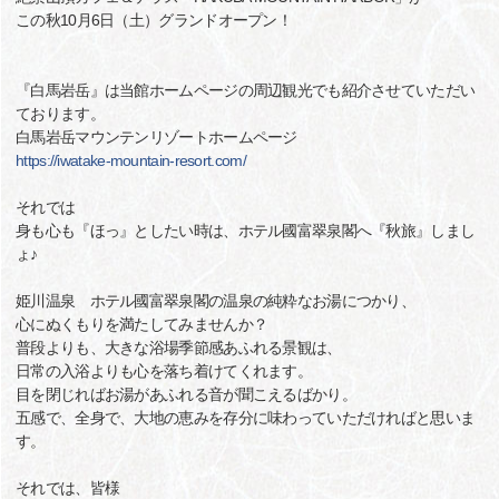
この秋10月6日（土）グランドオープン！
『白馬岩岳』は当館ホームページの周辺観光でも紹介させていただい
ております。
白馬岩岳マウンテンリゾートホームページ
https://iwatake-mountain-resort.com/
それでは
身も心も『ほっ』としたい時は、ホテル國富翠泉閣へ『秋旅』しまし
ょ♪
姫川温泉 ホテル國富翠泉閣の温泉の純粋なお湯につかり、
心にぬくもりを満たしてみませんか？
普段よりも、大きな浴場季節感あふれる景観は、
日常の入浴よりも心を落ち着けてくれます。
目を閉じればお湯があふれる音が聞こえるばかり。
五感で、全身で、大地の恵みを存分に味わっていただければと思いま
す。
それでは、皆様