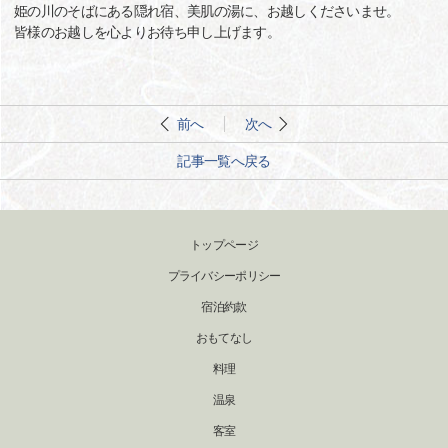
姫の川のそばにある隠れ宿、美肌の湯に、お越しくださいませ。
皆様のお越しを心よりお待ち申し上げます。
前へ
次へ
記事一覧へ戻る
トップページ
プライバシーポリシー
宿泊約款
おもてなし
料理
温泉
客室