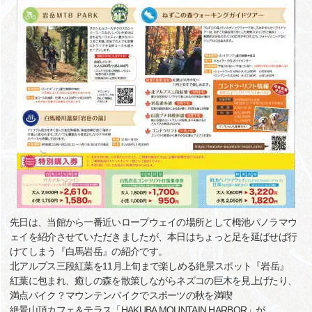
先日は、当館から一番近いロープウェイの場所として栂池パノラマウ
ェイを紹介させていただきましたが、本日はちょっと足を延ばせば行
けてしまう『白馬岩岳』の紹介です。
北アルプス三段紅葉を11月上旬まで楽しめる絶景スポット『岩岳』
紅葉に包まれ、癒しの森を散策しながらネズコの巨木を見上げたり、
満点バイク？マウンテンバイクでスポーツの秋を満喫
絶景山頂カフェ＆テラス「HAKUBA MOUNTAIN HARBOR」が