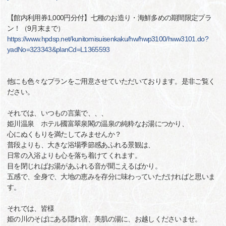
【館内利用券1,000円分付】七種のお造り・海鮮多めの期間限定プラ
ン！（9月末まで）
https://www.hpdsp.net/kunitomisuisenkaku/hw/hwp3100/hww3101.do?
yadNo=323343&planCd=L1365593
他にも色々なプランをご用意させていただいております。是非ご覧く
ださい。
それでは、いつもの言葉で、、、
姫川温泉 ホテル國富翠泉閣の温泉の純粋なお湯につかり、
心にぬくもりを満たしてみませんか？
普段よりも、大きな浴場季節感あふれる景観は、
日常の入浴よりも心を落ち着けてくれます。
目を閉じればお湯があふれる音が聞こえるばかり。
五感で、全身で、大地の恵みを存分に味わっていただければと思いま
す。
それでは、皆様
姫の川のそばにある隠れ宿、美肌の湯に、お越しくださいませ。