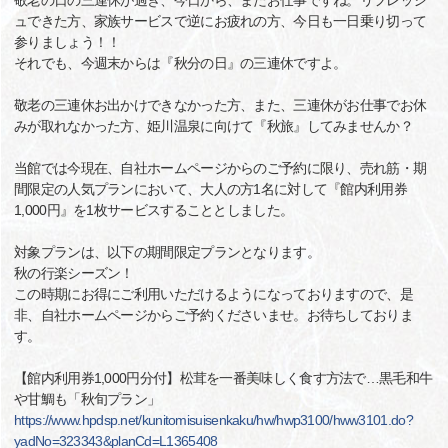
敬老の日の三連休が過ぎ、今日から、またお仕事ですね。リフレッシ
ュできた方、家族サービスで逆にお疲れの方、今日も一日乗り切って
参りましょう！！
それでも、今週末からは『秋分の日』の三連休ですよ。
敬老の三連休お出かけできなかった方、また、三連休がお仕事でお休
みが取れなかった方、姫川温泉に向けて『秋旅』してみませんか？
当館では今現在、自社ホームページからのご予約に限り、売れ筋・期
間限定の人気プランにおいて、大人の方1名に対して『館内利用券
1,000円』を1枚サービスすることとしました。
対象プランは、以下の期間限定プランとなります。
秋の行楽シーズン！
この時期にお得にご利用いただけるようになっておりますので、是
非、自社ホームページからご予約くださいませ。お待ちしておりま
す。
【館内利用券1,000円分付】松茸を一番美味しく食す方法で…黒毛和牛
や甘鯛も「秋旬プラン」
https://www.hpdsp.net/kunitomisuisenkaku/hw/hwp3100/hww3101.do?
yadNo=323343&planCd=L1365408