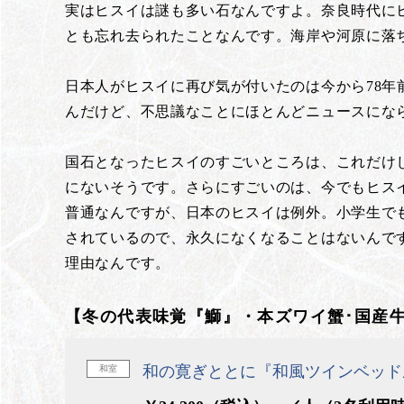
実はヒスイは謎も多い石なんですよ。奈良時代にヒ
とも忘れ去られたことなんです。海岸や河原に落
日本人がヒスイに再び気が付いたのは今から78
んだけど、不思議なことにほとんどニュースにな
国石となったヒスイのすごいところは、これだけじ
にないそうです。さらにすごいのは、今でもヒス
普通なんですが、日本のヒスイは例外。小学生で
されているので、永久になくなることはないんで
理由なんです。
【冬の代表味覚『鰤』・本ズワイ蟹･国産
和の寛ぎととに『和風ツインベッド
和室