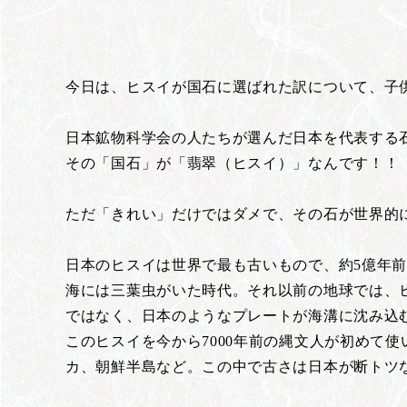
今日は、ヒスイが国石に選ばれた訳について、子
日本鉱物科学会の人たちが選んだ日本を代表する
その「国石」が「翡翠（ヒスイ）」なんです！！
ただ「きれい」だけではダメで、その石が世界的
日本のヒスイは世界で最も古いもので、約5億年
海には三葉虫がいた時代。それ以前の地球では、
ではなく、日本のようなプレートが海溝に沈み込
このヒスイを今から7000年前の縄文人が初めて
カ、朝鮮半島など。この中で古さは日本が断トツなん