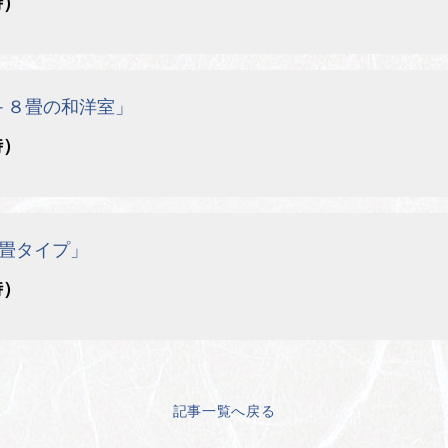
時）
＋８畳の和洋室」
時）
畳タイプ」
時）
記事一覧へ戻る