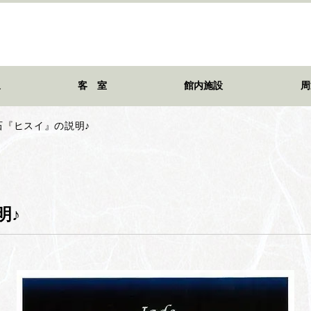
泉
客 室
館内施設
周
石『ヒスイ』の説明♪
明♪