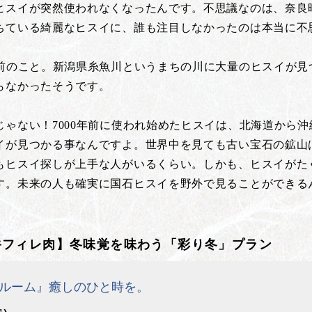
スイが突然使われなくなったんです。不思議なのは、奈良時
ちている綺麗なヒスイに、誰も注目しなかったのは本当に不
年前のこと。新潟県糸魚川というまちの川に大量のヒスイが見
らなかったそうです。
ゃない！7000年前に使われ始めたヒスイは、北海道から
イが見つかる事なんですよ。世界中を見ても古い宝石の鉱山
もヒスイ探しが上手な人がいるくらい。しかも、ヒスイがた
す。未来の人も確実に国石ヒスイを野外で見ることができる
牛フィレ肉】冬味覚を味わう「彩り冬」プラン
ルーム』癒しのひと時を。