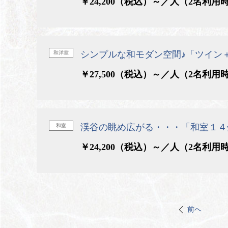
￥24,200（税込）～／人（2名利用
シンプルな和モダン空間♪「ツイン
和洋室
￥27,500（税込）～／人（2名利用
渓谷の眺め広がる・・・「和室１４
和室
￥24,200（税込）～／人（2名利用
前へ