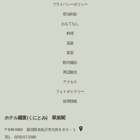
プライバシーポリシー
宿泊約款
おもてなし
料理
温泉
客室
館内施設
周辺観光
アクセス
フォトギャラリー
採用情報
ホテル國富(くにとみ) 翠泉閣
〒
949-0464
新潟県糸魚川市大所８８５－１
TEL
0255-57-2000