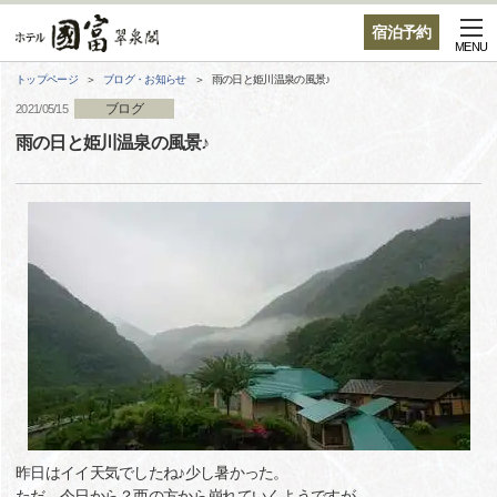
宿泊予約
MENU
トップページ
ブログ・お知らせ
雨の日と姫川温泉の風景♪
ブログ
2021/05/15
雨の日と姫川温泉の風景♪
昨日はイイ天気でしたね♪少し暑かった。
ただ、今日から？西の方から崩れていくようですが。。。