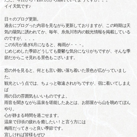
イイ天気です♪
日々のブログ更新。
過去にブログった内容を見ながら更新しておりますが、この時期は天
気の陽気に誘われてか、毎年、糸魚川市内の観光情報を掲載している
のですが、、、。
この5月が過ぎ6月になると、梅雨が・・・。
じめじめした季節どうしても憂鬱な気分になりがちですが、そんな季
節だからこそ見れる景色もございます。
窓の外を見ると、何とも言い難い落ち着いた景色が広がっていまし
た。
観光という点では、ちょっと敬遠されがちですが、宿に着いてしまえ
ば
雨の日の雰囲気もいいものですよ。
雨音を聞きながら温泉を堪能したあとは、お部屋から山を眺めてぼん
やり。
心が静まる時間を過ごせます。
温泉で日頃の疲れを癒したい！と言う方には
梅雨だってきっと良い季節です。
宜しければ皆様もぜひ