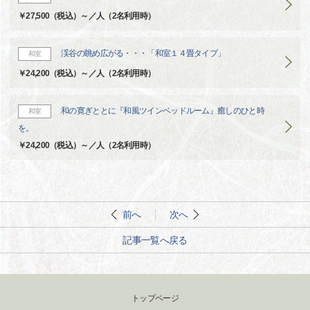
￥27,500（税込）～／人（2名利用時）
渓谷の眺め広がる・・・「和室１４畳タイプ」
和室
￥24,200（税込）～／人（2名利用時）
和の寛ぎととに『和風ツインベッドルーム』癒しのひと時
和室
を。
￥24,200（税込）～／人（2名利用時）
前へ
次へ
記事一覧へ戻る
トップページ