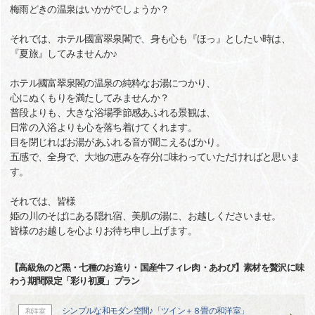
梅雨どきの温泉はいかがでしょうか？
それでは、ホテル國富翠泉閣で、身も心も『ほっ』としたい時は、
『夏旅』してみませんか♪
ホテル國富翠泉閣の温泉の純粋なお湯につかり、
心にぬくもりを満たしてみませんか？
普段よりも、大きな浴場季節感あふれる景観は、
日常の入浴よりも心を落ち着けてくれます。
目を閉じればお湯があふれる音が聞こえるばかり。
五感で、全身で、大地の恵みを存分に味わっていただければと思いま
す。
それでは、皆様
姫の川のそばにある隠れ宿、美肌の湯に、お越しくださいませ。
皆様のお越しを心よりお待ち申し上げます。
【高級魚のど黒・七種のお造り・国産牛フィレ肉・あわび】素材を贅沢に味
わう期間限定「彩り初夏」プラン
シンプルな和モダン空間♪「ツイン＋８畳の和洋室」
和洋室