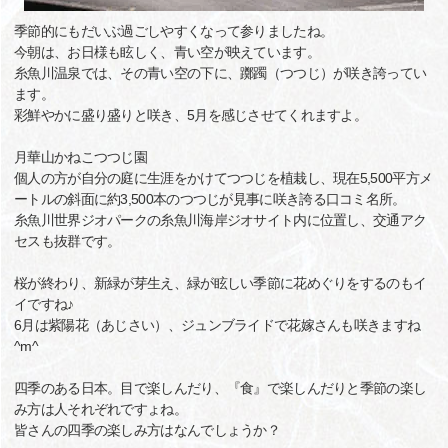
季節的にもだいぶ過ごしやすくなって参りましたね。
今朝は、お日様も眩しく、青い空が映えています。
糸魚川温泉では、その青い空の下に、躑躅（つつじ）が咲き誇ってい
ます。
彩鮮やかに盛り盛りと咲き、5月を感じさせてくれますよ。
月華山かねこつつじ園
個人の方が自分の庭に生涯をかけてつつじを植栽し、現在5,500平方メ
ートルの斜面に約3,500本のつつじが見事に咲き誇る口コミ名所。
糸魚川世界ジオパークの糸魚川海岸ジオサイト内に位置し、交通アク
セスも抜群です。
桜が終わり、新緑が芽生え、緑が眩しい季節に花めぐりをするのもイ
イですね♪
6月は紫陽花（あじさい）、ジュンブライドで花嫁さんも咲きますね
^m^
四季のある日本。目で楽しんだり、『食』で楽しんだりと季節の楽し
み方は人それぞれですょね。
皆さんの四季の楽しみ方はなんでしょうか？