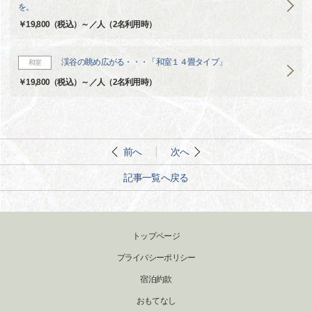
を。
￥19,800（税込）～／人（2名利用時）
渓谷の眺め広がる・・・「和室１４畳タイプ」
和室
￥19,800（税込）～／人（2名利用時）
前へ
次へ
記事一覧へ戻る
トップページ
プライバシーポリシー
宿泊約款
おもてなし