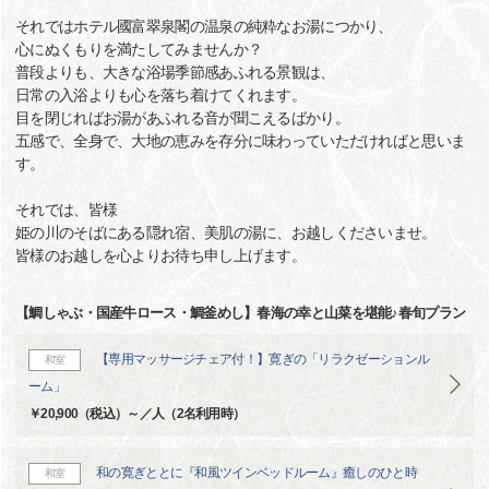
それではホテル國富翠泉閣の温泉の純粋なお湯につかり、
心にぬくもりを満たしてみませんか？
普段よりも、大きな浴場季節感あふれる景観は、
日常の入浴よりも心を落ち着けてくれます。
目を閉じればお湯があふれる音が聞こえるばかり。
五感で、全身で、大地の恵みを存分に味わっていただければと思いま
す。
それでは、皆様
姫の川のそばにある隠れ宿、美肌の湯に、お越しくださいませ。
皆様のお越しを心よりお待ち申し上げます。
【鯛しゃぶ・国産牛ロース・鯛釜めし】春海の幸と山菜を堪能♪春旬プラン
【専用マッサージチェア付！】寛ぎの「リラクゼーションル
和室
ーム」
￥20,900（税込）～／人（2名利用時）
和の寛ぎととに『和風ツインベッドルーム』癒しのひと時
和室