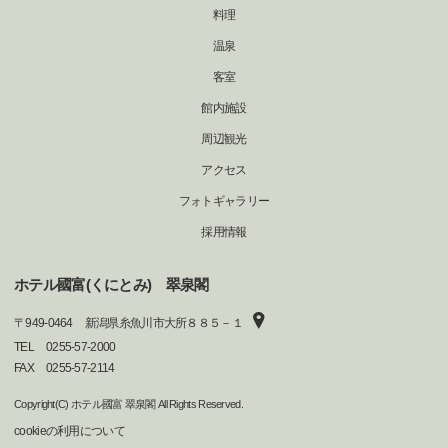
料理
温泉
客室
館内施設
周辺観光
アクセス
フォトギャラリー
採用情報
ホテル國富(くにとみ) 翠泉閣
〒
949-0464
新潟県糸魚川市大所８８５－１
TEL
0255-57-2000
FAX
0255-57-2114
Copyright(C) ホテル國富 翠泉閣 All Rights Reserved.
cookieの利用について