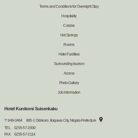
Terms and Conditions for Overnight Stay
Hospitality
Cuisine
Hot Springs
Rooms
Hotel Facilities
Surrounding tourism
Access
Photo Gallery
Job Information
Hotel Kunitomi Suisenkaku
〒
949-0464
885-1 Odokoro, Itoigawa City, Niigata Prefecture
TEL
0255-57-2000
FAX
0255-57-2114