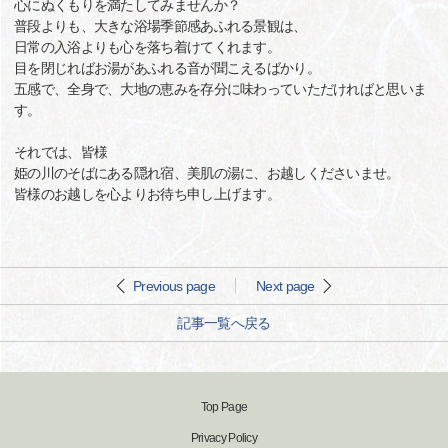
心にぬくもりを満たしてみませんか？
普段よりも、大きな浴場季節感あふれる景観は、
日常の入浴よりも心を落ち着けてくれます。
目を閉じればお湯があふれる音が聞こえるばかり。
五感で、全身で、大地の恵みを存分に味わっていただければと思いま
す。
それでは、皆様
姫の川のそばにある隠れ宿、美肌の湯に、お越しくださいませ。
皆様のお越しを心よりお待ち申し上げます。
Previous page
Next page
記事一覧へ戻る
Top Page
Privacy Policy