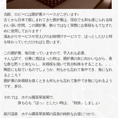
当館、ロビーには囲炉裏スペースがございます♪
古くから日本で親しまれてきた囲炉裏は、現在でも和を感じられる味
わい深い空間。この囲炉裏、飾りではなく実際にお客様をもてなすた
めに使用しております！
湯あがりサービスや甘えびのお味噌汁サービスで、ほっとしたひと時
を味わっていただければと思います。
この囲炉裏、毎日使っていますので、手入れも必要。
そんな訳で、仕事に煮詰まった時は、囲炉裏の灰に向かいながら、夜
な夜な黙々と灰ならし、灰模様を描いて気分転換をすることも。。。
陶芸にも似ているのでしょうか、何もかも忘れて集中でき、無になれ
るところ？
囲炉裏の灰模様を描くときも何もかも忘れて集中でき無になれるよう
です。多分。
それでは、ホテル國富翠泉閣で、
身も心も『ほっ』としたい時は、『秋旅』しましょ♪
姫川温泉 ホテル國富翠泉閣の温泉の純粋なお湯につかり、