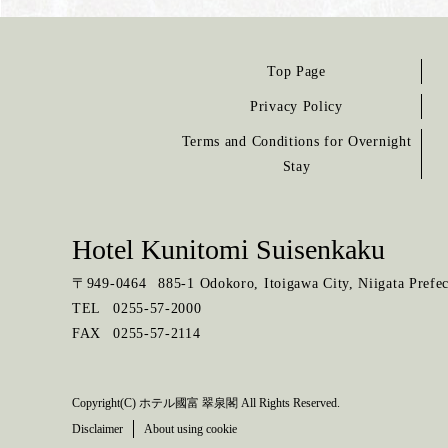
Top Page
Privacy Policy
Terms and Conditions for Overnight
Stay
Hotel Kunitomi Suisenkaku
〒
949-0464
885-1 Odokoro, Itoigawa City, Niigata Prefec
TEL
0255-57-2000
FAX
0255-57-2114
Copyright(C) ホテル國富 翠泉閣 All Rights Reserved.
Disclaimer
About using cookie