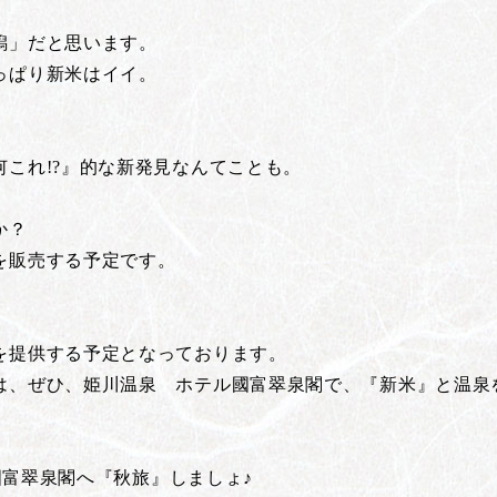
潟」だと思います。
っぱり新米はイイ。
！
これ!?』的な新発見なんてことも。
か？
を販売する予定です。
を提供する予定となっております。
は、ぜひ、姫川温泉 ホテル國富翠泉閣で、『新米』と温泉
ル國富翠泉閣へ『秋旅』しましょ♪