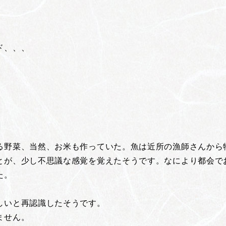
ド、、、
る野菜、当然、お米も作っていた。魚は近所の漁師さんから
とが、少し不思議な感覚を覚えたそうです。なにより都会で
た。
しいと再認識したそうです。
ません。