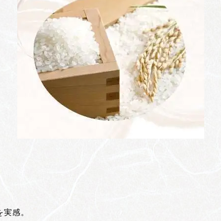
！
を実感。