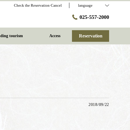
Check the Reservation·Cancel
language
025-557-2000
Reservation
ding tourism
Access
2018/09/22