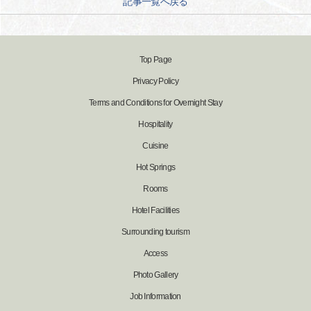
記事一覧へ戻る
Top Page
Privacy Policy
Terms and Conditions for Overnight Stay
Hospitality
Cuisine
Hot Springs
Rooms
Hotel Facilities
Surrounding tourism
Access
Photo Gallery
Job Information