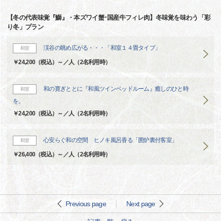
【冬の代表味覚『鰤』・本ズワイ蟹･国産牛フィレ肉】冬味覚を味わう「彩
り冬」プラン
渓谷の眺め広がる・・・「和室１４畳タイプ」
和室
￥24,200（税込）～／人（2名利用時）
和の寛ぎととに『和風ツインベッドルーム』癒しのひと時
和室
を。
￥24,200（税込）～／人（2名利用時）
心安らぐ和の空間 ヒノキ風呂香る「囲炉裏付客室」
和室
￥26,400（税込）～／人（2名利用時）
Previous page
Next page