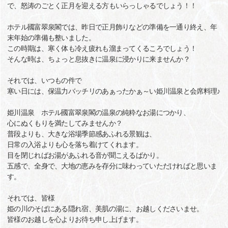
で、怒涛のごとく正月を迎える方もいらっしゃるでしょう！！
ホテル國富翠泉閣では、昨日で正月飾りなどの準備を一通り終え、年
末年始の準備も整いました。
この時期は、寒く体も冷え疲れも溜まってくるころでしょう！
そんな時は、ちょっと息抜きに温泉に浸かりに来ませんか？
それでは、いつもの件で
寒い日には、保温力バッチリのあぁったかぁ～い姫川温泉と会席料理♪
姫川温泉 ホテル國富翠泉閣の温泉の純粋なお湯につかり、
心にぬくもりを満たしてみませんか？
普段よりも、大きな浴場季節感あふれる景観は、
日常の入浴よりも心を落ち着けてくれます。
目を閉じればお湯があふれる音が聞こえるばかり。
五感で、全身で、大地の恵みを存分に味わっていただければと思いま
す。
それでは、皆様
姫の川のそばにある隠れ宿、美肌の湯に、お越しくださいませ。
皆様のお越しを心よりお待ち申し上げます。