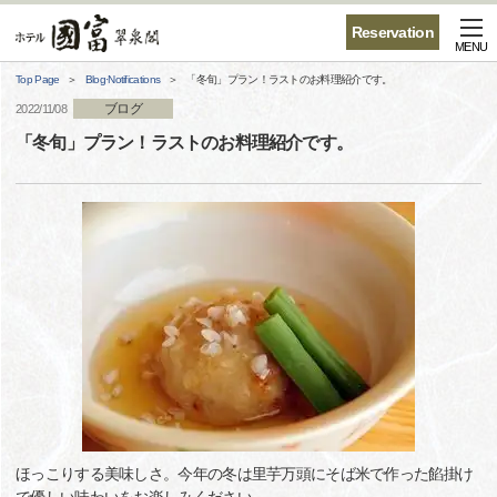
Reservation
MENU
Top Page
Blog·Notifications
「冬旬」プラン！ラストのお料理紹介です。
ブログ
2022/11/08
「冬旬」プラン！ラストのお料理紹介です。
ほっこりする美味しさ。今年の冬は里芋万頭にそば米で作った餡掛け