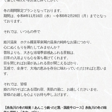
で優しい味わいをお楽しみください。
冬の期間限定プランとなっております。
期間は、令和4年11月16日（水）～令和5年2月28日（月）までとなっ
ております。
それでは、いつもの件で
姫川温泉 ホテル國富翠泉閣の温泉の純粋なお湯につかり、
心にぬくもりを満たしてみませんか？
普段よりも、大きな浴場季節感あふれる景観は、
日常の入浴よりも心を落ち着けてくれます。
目を閉じればお湯があふれる音が聞こえるばかり。
五感で、全身で、大地の恵みを存分に味わっていただければと思いま
す。
それでは、皆様
姫の川のそばにある隠れ宿、美肌の湯に、お越しくださいませ。
皆様のお越しを心よりお待ち申し上げます。
【糸魚川の冬の味覚！あんこう鍋･のど黒・国産牛ロース】糸魚川の冬の味