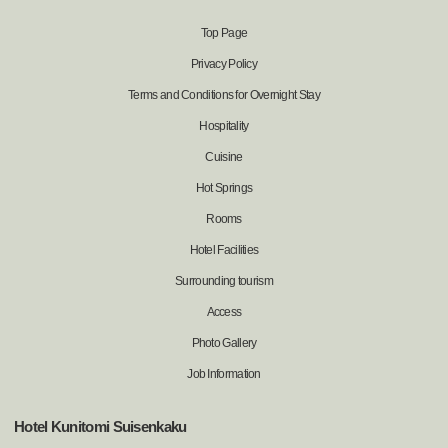
Top Page
Privacy Policy
Terms and Conditions for Overnight Stay
Hospitality
Cuisine
Hot Springs
Rooms
Hotel Facilities
Surrounding tourism
Access
Photo Gallery
Job Information
Hotel Kunitomi Suisenkaku