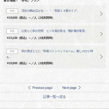
覚を堪能！「冬旬」プラン
渓谷の眺め広がる・・・「和室１４畳タイプ」
和室
￥20,900（税込）～／人（2名利用時）
心安らぐ和の空間 ヒノキ風呂香る「囲炉裏付客室」
和室
￥23,100（税込）～／人（2名利用時）
和の寛ぎととに『和風ツインベッドルーム』癒しのひと時
和室
を。
￥20,900（税込）～／人（2名利用時）
Previous page
Next page
記事一覧へ戻る