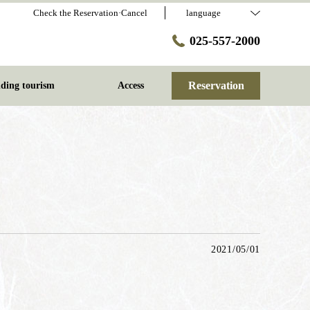
Check the Reservation·Cancel
language
025-557-2000
Reservation
ding tourism
Access
2021/05/01