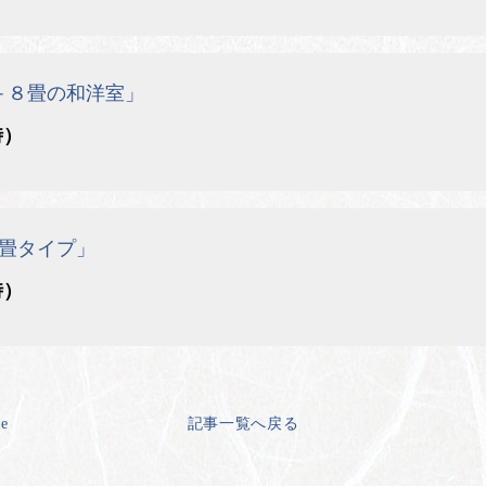
＋８畳の和洋室」
時）
畳タイプ」
時）
ge
記事一覧へ戻る