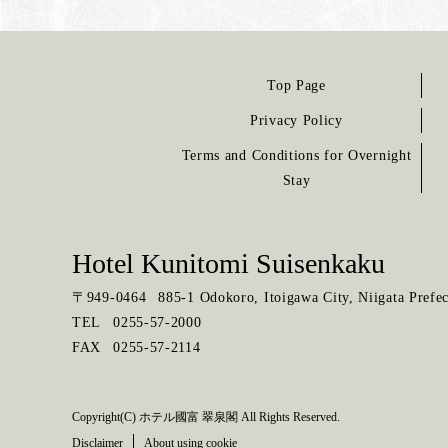
Top Page
Privacy Policy
Terms and Conditions for Overnight
Stay
Hotel Kunitomi Suisenkaku
〒
949-0464
885-1 Odokoro, Itoigawa City, Niigata Prefec
TEL
0255-57-2000
FAX
0255-57-2114
Copyright(C) ホテル國富 翠泉閣 All Rights Reserved.
Disclaimer
About using cookie