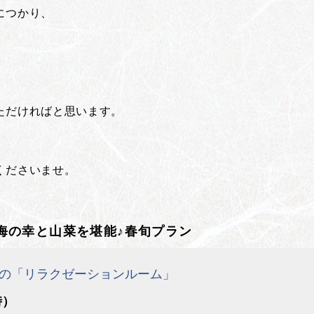
につかり、
。
ただければと思います。
くださいませ。
海の幸と山菜を堪能♪春旬プラン
の「リラクゼーションルーム」
時）