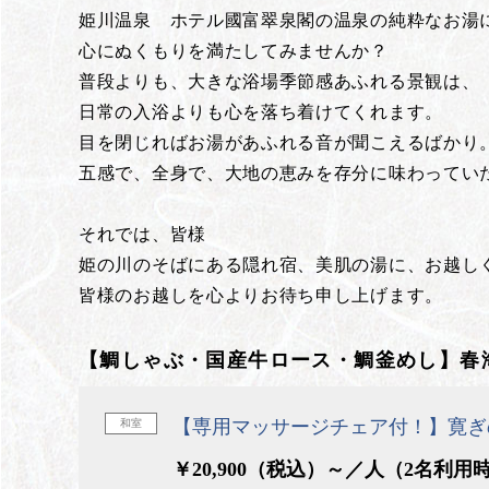
姫川温泉 ホテル國富翠泉閣の温泉の純粋なお湯
心にぬくもりを満たしてみませんか？
普段よりも、大きな浴場季節感あふれる景観は、
日常の入浴よりも心を落ち着けてくれます。
目を閉じればお湯があふれる音が聞こえるばかり
五感で、全身で、大地の恵みを存分に味わってい
それでは、皆様
姫の川のそばにある隠れ宿、美肌の湯に、お越し
皆様のお越しを心よりお待ち申し上げます。
【鯛しゃぶ・国産牛ロース・鯛釜めし】春
【専用マッサージチェア付！】寛ぎ
和室
￥20,900（税込）～／人（2名利用