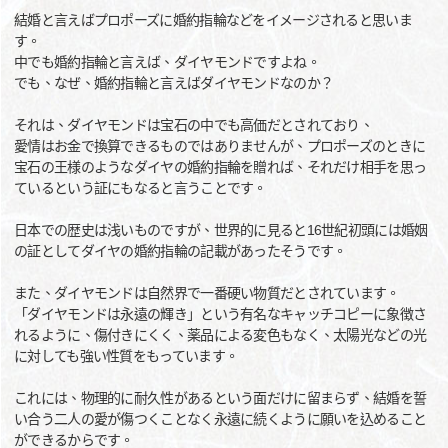
結婚と言えばプロポーズに婚約指輪などをイメージされると思いま
す。
中でも婚約指輪と言えば、ダイヤモンドですよね。
でも、なぜ、婚約指輪と言えばダイヤモンドなのか？
それは、ダイヤモンドは宝石の中でも高価だとされており、
愛情はお金で換算できるものではありませんが、プロポーズのときに
宝石の王様のようなダイヤの婚約指輪を贈れば、それだけ相手を思っ
ているという証にもなると言うことです。
日本での歴史は浅いものですが、世界的に見ると16世紀初頭には婚姻
の証としてダイヤの婚約指輪の記載があったそうです。
また、ダイヤモンドは自然界で一番硬い物質だとされています。
「ダイヤモンドは永遠の輝き」という有名なキャッチコピーに象徴さ
れるように、傷付きにくく、薬品による変色もなく、太陽光などの光
に対しても強い性質をもっています。
これには、物理的に耐久性があるという面だけに留まらず、結婚を誓
い合う二人の愛が傷つくことなく永遠に続くように願いを込めること
ができるからです。