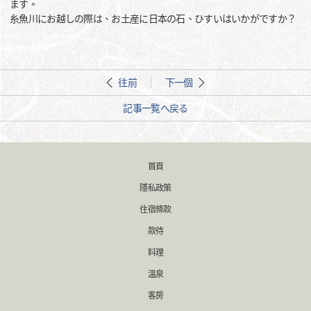
ます。
糸魚川にお越しの際は、お土産に日本の石、ひすいはいかがですか？
往前
下一個
記事一覧へ戻る
首頁
隱私政策
住宿條款
款待
料理
溫泉
客房