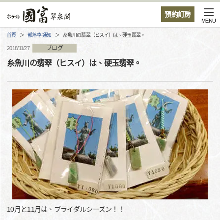
預約訂房
MENU
首頁
部落格·通知
糸魚川の翡翠（ヒスイ）は、硬玉翡翠。
ブログ
2018/11/27
糸魚川の翡翠（ヒスイ）は、硬玉翡翠。
10月と11月は、ブライダルシーズン！！