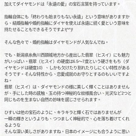
加えてダイヤモンドは「永遠の愛」の宝石言葉を持っています。
指輪自体にも「終わりも始まりもない永遠」という意味がありますか
ら、結婚指輪や婚約指輪にダイヤを使えば永遠に続く愛という意味を
持たせることもできるそうですよ!(^^)!
そんな色々で、婚約指輪はダイヤモンドが人気なんでね。
でも、新潟県糸魚川西頸城地方から産出した翡翠（ヒスイ）にも魅力
がいっぱい。翡翠（ヒスイ）の硬度は6.5～7度という硬さをもち（ダ
イヤモンドは硬度10）、しかも欠けたり割れたりしにくい特性がある
そうです。そんな特性から、恋愛成就のお守りとするのもいいですよ
ね。
翡翠（ヒスイ）は、ダイヤモンドの様に美しく輝くことはありません
が、手にした時の感触、玉の持つ神秘的な紋様風合い、光沢など2つと
同じものを生まない自然の妙味を感じさせられます。
ひすいは他の宝石のように、キラキラと輝く石ではありませんが
一瞬の輝きというよりも、つつましく神秘的で、心を落ち着けてくれ
るような
そんな深い美しさがありますね。日本のイメージにも合うように思い