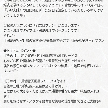
そんな日にちにちなんで、入籍日にする方や曜日の並びが良ければ結
婚式を挙げる方もいらっしゃるようです。皆様の中には、11月22日の
『いい夫婦』の日に限らず、記念日を設定している方もいるのではな
いでしょうか？
当館の人気プランに「記念日プラン」がございます。
更に、お部屋タイプは、囲炉裏部屋バージョンです！
それが、
【囲炉裏客室】和の寛ぎ♪囲炉裏部屋で過ごす「静かな記念日」プラン
◆おすすめポイント◆
【その1】 和の寛ぎ・囲炉裏付客室+地酒サービス！
心なごむ囲炉裏付のお部屋が、温泉気分を盛り上げます♪
渓谷の景色を楽しみつつ、ここはひとつ和風に、地酒で乾杯してみて
はいかが?
【その2】 貸切露天風呂フリーパス付き！
当館の三種の貸切露天風呂は全て掛け流し。
自慢はその大きさ。たとえば元気湯樹の香なら最大10人位は入れま
す！
周りを気にせず、メタケイ酸豊富な美肌の湯を堪能できると大好評♪