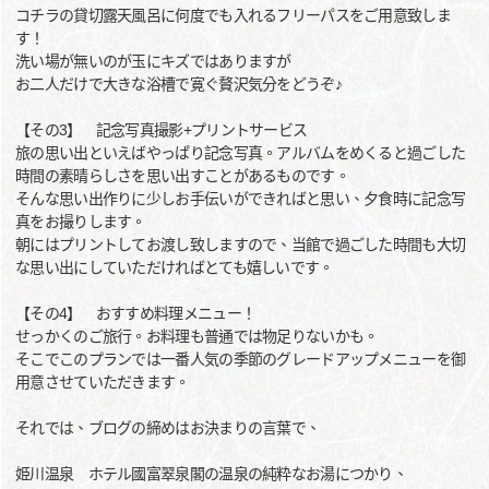
コチラの貸切露天風呂に何度でも入れるフリーパスをご用意致しま
す！
洗い場が無いのが玉にキズではありますが
お二人だけで大きな浴槽で寛ぐ贅沢気分をどうぞ♪
【その3】 記念写真撮影+プリントサービス
旅の思い出といえばやっぱり記念写真。アルバムをめくると過ごした
時間の素晴らしさを思い出すことがあるものです。
そんな思い出作りに少しお手伝いができればと思い、夕食時に記念写
真をお撮りします。
朝にはプリントしてお渡し致しますので、当館で過ごした時間も大切
な思い出にしていただければとても嬉しいです。
【その4】 おすすめ料理メニュー！
せっかくのご旅行。お料理も普通では物足りないかも。
そこでこのプランでは一番人気の季節のグレードアップメニューを御
用意させていただきます。
それでは、ブログの締めはお決まりの言葉で、
姫川温泉 ホテル國富翠泉閣の温泉の純粋なお湯につかり、