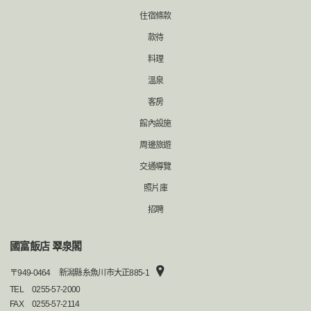
住宿條款
款待
料理
溫泉
客房
館內設施
周邊旅遊
交通導覽
照片庫
招聘
國富飯店 翠泉閣
〒
949-0464
新潟縣糸魚川市大正885-1
TEL
0255-57-2000
FAX
0255-57-2114