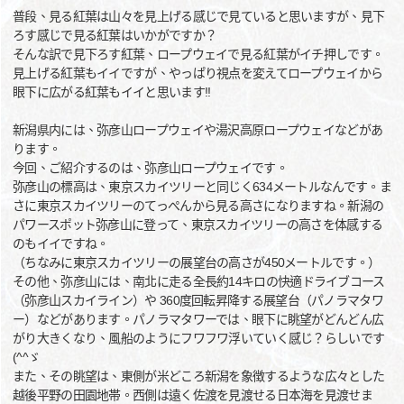
普段、見る紅葉は山々を見上げる感じで見ていると思いますが、見下
ろす感じで見る紅葉はいかがですか？
そんな訳で見下ろす紅葉、ロープウェイで見る紅葉がイチ押しです。
見上げる紅葉もイイですが、やっぱり視点を変えてロープウェイから
眼下に広がる紅葉もイイと思います!!
新潟県内には、弥彦山ロープウェイや湯沢高原ロープウェイなどがあ
ります。
今回、ご紹介するのは、弥彦山ロープウェイです。
弥彦山の標高は、東京スカイツリーと同じく634メートルなんです。ま
さに東京スカイツリーのてっぺんから見る高さになりますね。新潟の
パワースポット弥彦山に登って、東京スカイツリーの高さを体感する
のもイイですね。
（ちなみに東京スカイツリーの展望台の高さが450メートルです。）
その他、弥彦山には、南北に走る全長約14キロの快適ドライブコース
（弥彦山スカイライン）や 360度回転昇降する展望台（パノラマタワ
ー）などがあります。パノラマタワーでは、眼下に眺望がどんどん広
がり大きくなり、風船のようにフワフワ浮いていく感じ？らしいです
(^^ゞ
また、その眺望は、東側が米どころ新潟を象徴するような広々とした
越後平野の田園地帯。西側は遠く佐渡を見渡せる日本海を見渡せま