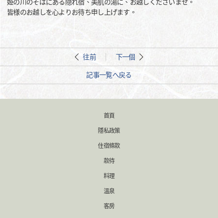
姫の川のそばにある隠れ宿、美肌の湯に、お越しくださいませ。
皆様のお越しを心よりお待ち申し上げます。
往前
下一個
記事一覧へ戻る
首頁
隱私政策
住宿條款
款待
料理
溫泉
客房