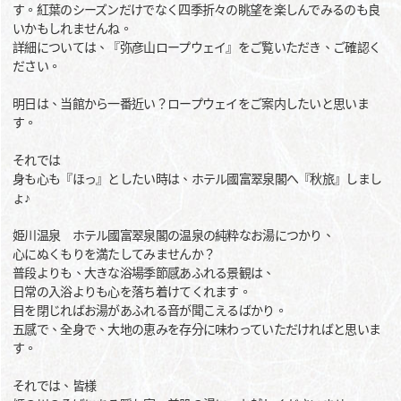
す。紅葉のシーズンだけでなく四季折々の眺望を楽しんでみるのも良
いかもしれませんね。
詳細については、『弥彦山ロープウェイ』をご覧いただき、ご確認く
ださい。
明日は、当館から一番近い？ロープウェイをご案内したいと思いま
す。
それでは
身も心も『ほっ』としたい時は、ホテル國富翠泉閣へ『秋旅』しまし
ょ♪
姫川温泉 ホテル國富翠泉閣の温泉の純粋なお湯につかり、
心にぬくもりを満たしてみませんか？
普段よりも、大きな浴場季節感あふれる景観は、
日常の入浴よりも心を落ち着けてくれます。
目を閉じればお湯があふれる音が聞こえるばかり。
五感で、全身で、大地の恵みを存分に味わっていただければと思いま
す。
それでは、皆様