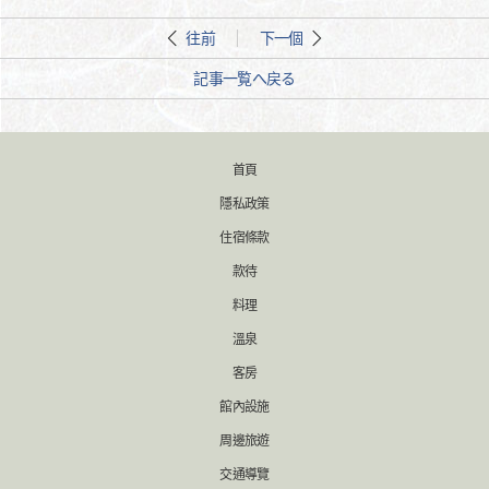
往前
下一個
記事一覧へ戻る
首頁
隱私政策
住宿條款
款待
料理
溫泉
客房
館內設施
周邊旅遊
交通導覽