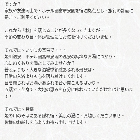
ですか？
家族や友達同士で、ホテル國富翠泉閣を宿泊拠点とし、旅行の計画に
是非、ご利用ください。
これから『秋』を感じることが多くなってきますが、
季節の変わり目、体調管理にもお気を付けくださいませ。
それでは、いつもの言葉で、、、
姫川温泉 ホテル國富翠泉閣の温泉の純粋なお湯につかり、
心にぬくもりを満たしてみませんか？
普段よりも、大きな浴場季節感あふれる景観は、
日常の入浴よりも心を落ち着けてくれます。
目を閉じればお湯があふれる音が聞こえるばかり。
五感で、全身で、大地の恵みを存分に味わっていただければと思いま
す。
それでは、皆様
姫の川のそばにある隠れ宿、美肌の湯に、お越しくださいませ。
皆様のお越しを心よりお待ち申し上げます。