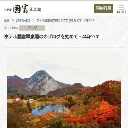
預約訂房
MENU
首頁
部落格·通知
ホテル國富翠泉閣ののブログを始めて、4年(^^ゞ
ブログ
2018/09/04
ホテル國富翠泉閣ののブログを始めて、4年(^^ゞ