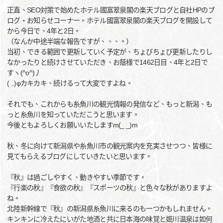
正直、SEO対策で始めたホテル國富翠泉閣の楽天ブログと自社HPのブ
ログ・お知らせコーナー。ホテル國富翠泉閣の楽天ブログを開設して
から今日で、4年と2日。
（なんか中途半端な報告ですが、、、。）
当初、できる範囲で更新していく予定が、ちょびちょび更新したりし
なかったりと続けさせていただき、お蔭様で1462日目、4年と2日で
すヽ(^o^)丿
( ..)φカキカキ、続けるって大変ですよね。
それでも、これからも糸魚川の観光情報の発信など、もっと新潟、も
っと糸魚川を知っていただこうと思います。
今後ともよろしくお願いいたしますm(_ _)m
秋、冬に向けて新潟県や糸魚川市の観光案内を充実させつつ、皆様に
見てもらえるブログにしていきたいと思います。
『秋』は過ごしやすく、動きやすい季節です。
『行楽の秋』『食欲の秋』『スポーツの秋』と色々な秋がありますよ
ね。
北陸新幹線で『秋』の新潟県糸魚川に来るのも一つかもしれません。
キンキンに冷えたにいがた地酒と共に日本海の味覚と姫川温泉は如何