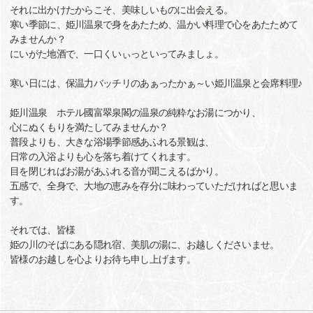
それに出かけたからこそ、美味しいものに出会える。
寒い季節に、姫川温泉で身をあたため、温かい料理で心をあたためて
みませんか？
にいがた地酒で、一口くいぃっといってみましょ。
寒い日には、保温力バッチリのあぁったかぁ～い姫川温泉と会席料理♪
姫川温泉 ホテル國富翠泉閣の温泉の純粋なお湯につかり、
心にぬくもりを満たしてみませんか？
普段よりも、大きな浴場季節感あふれる景観は、
日常の入浴よりも心を落ち着けてくれます。
目を閉じればお湯があふれる音が聞こえるばかり。
五感で、全身で、大地の恵みを存分に味わっていただければと思いま
す。
それでは、皆様
姫の川のそばにある隠れ宿、美肌の湯に、お越しくださいませ。
皆様のお越しを心よりお待ち申し上げます。