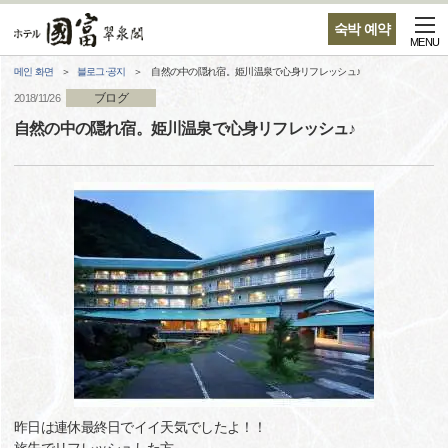
숙박 예약
MENU
메인 화면
블로그·공지
自然の中の隠れ宿。姫川温泉で心身リフレッシュ♪
ブログ
2018/11/26
自然の中の隠れ宿。姫川温泉で心身リフレッシュ♪
昨日は連休最終日でイイ天気でしたよ！！