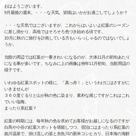
おはようございます。
9月最後の週末。・・・な天気。皆様はいかがお過ごしでしょうか？
・・・な天気ではございますが、これからはいよいよ紅葉のシーズン
に差し掛かり、高地ではそろそろ色づき始める頃です。
10月に秋のご旅行を計画している方もいらっしゃるのではないでしょ
うか。
当館の周辺では紅葉が一番きれいになるのが、大体11月の初旬あたり
になる事が多いです。ちなみに上の画像は例年11月初旬、当館周辺の
様子です。
いわゆる紅葉スポットの様に、「真っ赤！」というわけにはさすがに
いきませんが
３６０度ぐるりと山が秋の色に染まり、素朴な感じですがこれはこれ
でいい塩梅。
まったり系紅葉？
紅葉の時期には、毎年秋の色を求めてお客様がお越しになるのですが
白馬や小谷の紅葉スポットを堪能しつつ、宿泊にはまったり系紅葉の
姫川温泉で、掛け流しの湯と糸魚川の新米コシヒカリ、日本海の海鮮