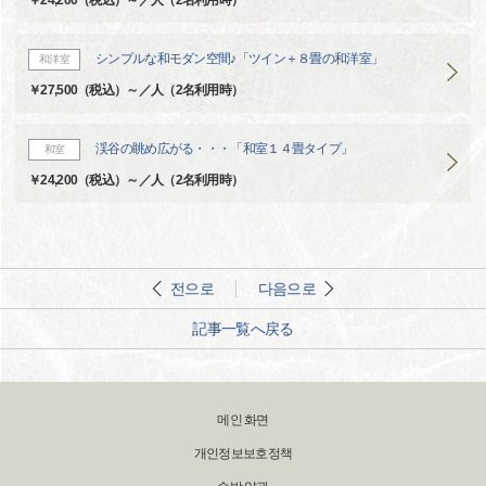
￥24,200（税込）～／人（2名利用時）
シンプルな和モダン空間♪「ツイン＋８畳の和洋室」
和洋室
￥27,500（税込）～／人（2名利用時）
渓谷の眺め広がる・・・「和室１４畳タイプ」
和室
￥24,200（税込）～／人（2名利用時）
전으로
다음으로
記事一覧へ戻る
메인 화면
개인정보보호정책