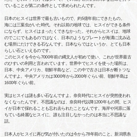
ていることが第二の条件として求められたんです。
日本のヒスイは世界で最も古いもので、約5億年前にできたもの。
海には三葉虫がいた時代。それ以前の地球では、ヒスイができる条件
にならず、ヒスイはまったくできなかった。それからヒスイは、地球
のでこにでもあるのではなく、日本のようなプレートが海溝に沈み込
む場所にだけできる石なんです。日本ならではというか、とても日本
らしい石といえるのです。
このヒスイを今から7000年前の縄文人が初めて使い、これが世界最古
のひすいの利用と言われています。世界中でヒスイを使った場所は、
日本、中央アメリカ、朝鮮半島など。この中で古さは日本が断トツな
んですよ。中央アメリカは3000年から2000年ぐらい前、朝鮮半島は
1600年ぐらい前。
実はヒスイは謎も多い石なんですよ。奈良時代にヒスイが突然使われ
なくなったんです。不思議なのは、奈良時代以降1200年もの間、ヒス
イが日本で採れることも忘れ去られたことなんです。海岸や河原に落
ちている綺麗なヒスイに、誰も注目しなかったのは本当に不思議な
話。
日本人がヒスイに再び気が付いたのは今から78年前のこと。新潟県糸