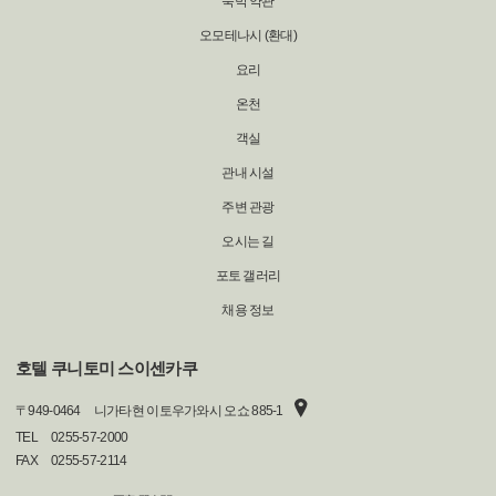
숙박 약관
오모테나시 (환대)
요리
온천
객실
관내 시설
주변 관광
오시는 길
포토 갤러리
채용 정보
호텔 쿠니토미 스이센카쿠
〒
949-0464
니가타현 이토우가와시 오쇼 885-1
TEL
0255-57-2000
FAX
0255-57-2114