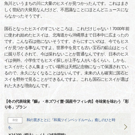
魚川というまちの川に大量のヒスイが見つかったんです。これはまさ
しく世紀の大発見なんだけど、不思議なことにほとんどニュースにな
らなかったそうです。
国石となったヒスイのすごいところは、これだけじゃない！7000年前
に使われ始めたヒスイは、北海道から沖縄県まで日本中に広まったの
です。こんな石は他にないそうです。さらにすごいのは、今でもヒス
イが見つかる事なんですよ。世界中を見ても古い宝石の鉱山はとっく
に掘り尽くされて、今は採れないことが普通なんですが、日本のヒス
イは例外。小学生でもヒスイ探しが上手な人がいるくらい。しかも、
ヒスイがたくさん集まってい場所は天然記念物になって保護されてい
るので、永久になくなることはないんです。未来の人も確実に国石ヒ
スイを野外で見ることができるんですよ。これも国石にヒスイが選ば
れた大きな理由なんです。
【冬の代表味覚『鰤』・本ズワイ蟹･国産牛フィレ肉】冬味覚を味わう「彩
り冬」プラン
和の寛ぎととに『和風ツインベッドルーム』癒しのひと時
和室
を。