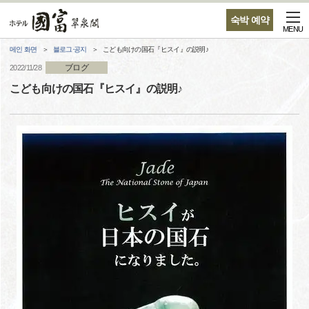
숙박 예약
MENU
메인 화면
블로그·공지
こども向けの国石『ヒスイ』の説明♪
ブログ
2022/11/28
こども向けの国石『ヒスイ』の説明♪