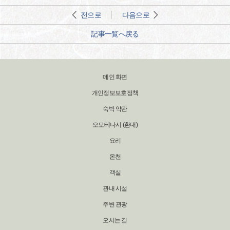
전으로
다음으로
記事一覧へ戻る
메인 화면
개인정보보호정책
숙박 약관
오모테나시 (환대)
요리
온천
객실
관내 시설
주변 관광
오시는 길