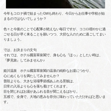
今年もコロナ禍で始まったGWも終わり、今日からお仕事や学校が始
まるのではないでしょうか？
色々と今後のことで心配事が絶えない毎日ですが、ココロ穏やかに過
ごせる日が早く来ることを願いつつ、大切な人のために過ごしてまい
りましょう。
では、お決まりの文句
それでは、ホテル國富翠泉閣で、身も心も『ほっ』としたい時は、
『夢見旅』してみませんか♪
姫川温泉 ホテル國富翠泉閣の温泉の純粋なお湯につかり、
心にぬくもりを満たしてみませんか？
普段よりも、大きな浴場季節感あふれる景観は、
日常の入浴よりも心を落ち着けてくれます。
目を閉じればお湯があふれる音が聞こえるばかり。
五感で、全身で、大地の恵みを存分に味わっていただければと思いま
す。