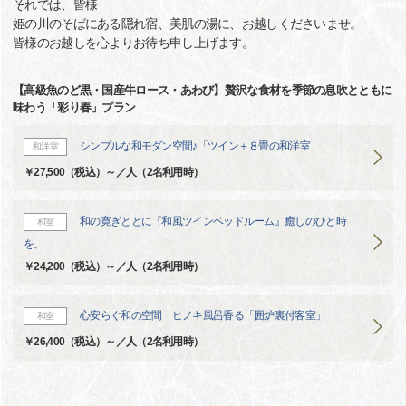
それでは、皆様
姫の川のそばにある隠れ宿、美肌の湯に、お越しくださいませ。
皆様のお越しを心よりお待ち申し上げます。
【高級魚のど黒・国産牛ロース・あわび】贅沢な食材を季節の息吹とともに
味わう「彩り春」プラン
シンプルな和モダン空間♪「ツイン＋８畳の和洋室」
和洋室
￥27,500（税込）～／人（2名利用時）
和の寛ぎととに『和風ツインベッドルーム』癒しのひと時
和室
を。
￥24,200（税込）～／人（2名利用時）
心安らぐ和の空間 ヒノキ風呂香る「囲炉裏付客室」
和室
￥26,400（税込）～／人（2名利用時）